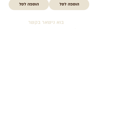
הוספה לסל
הוספה לסל
בוא נישאר בקשר
למוצרים חדשים, קופונים ועוד
אני מסכים \ מסכימה לתנאים
שלח
על
®
Wallabe
תנאים והגבלות