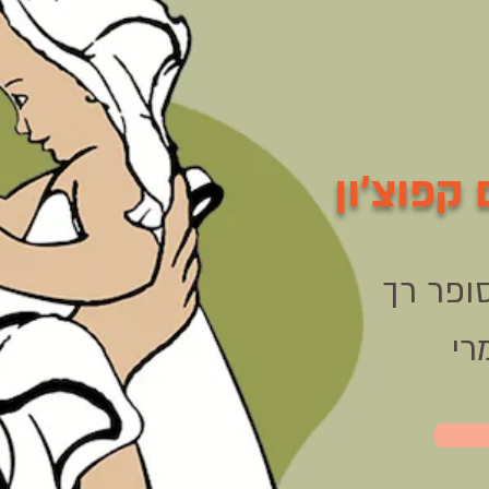
קפוצ'ון
רי