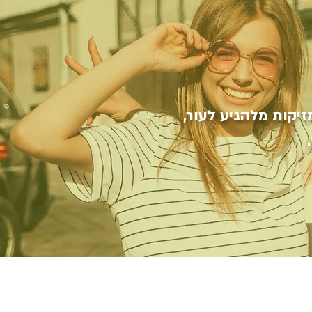
שמש של ®Wallabe כובעים ומשקפיים העוזרים לחסום קרני UV מזיקות מלהגיע לעור,