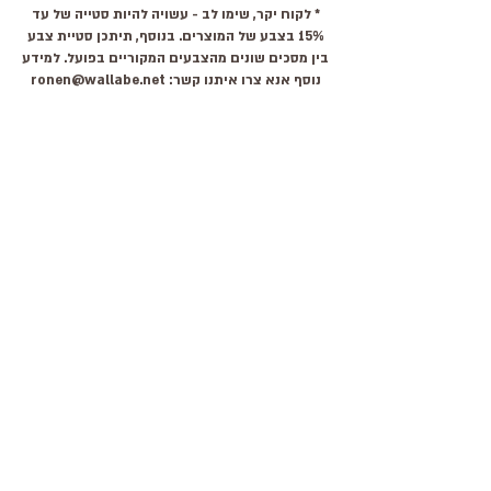
* לקוח יקר, שימו לב - עשויה להיות סטייה של עד
15% בצבע של המוצרים. בנוסף, תיתכן סטיית צבע
בין מסכים שונים מהצבעים המקוריים בפועל. למידע
נוסף אנא צרו איתנו קשר:
ronen@wallabe.net