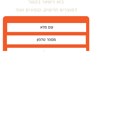
בוא נישאר בקשר
למוצרים חדשים, קופונים ועוד
אני מסכים \ מסכימה לתנאים
שלח
על
®
Wallabe
תנאים והגבלות
Wallabe
®
2020
פיתוח, ייצור והפצה בלעדית
טל '
972-72-2303-134+
|
פקס
77-335-1264 972
+