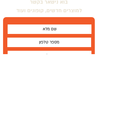
בוא נישאר בקשר
למוצרים חדשים, קופונים ועוד
אני מסכים \ מסכימה לתנאים
שלח
על
®
Wallabe
תנאים והגבלות
Wallabe
®
2020
פיתוח, ייצור והפצה בלעדית
טל '
972-72-2303-134+
|
פקס
77-335-1264 972
+