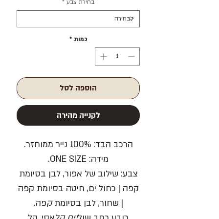
בחירת צבע
*
כמות
*
הוספה לסל
לקנייה מהירה
הרכב הבד
: 100% נייר ממוחזר.
מידה:
ONE SIZE.
צבע
: שילוב של אפור, לבן בסיומת
קפה | כחול ים, חיטה בסיומת קפה
| שחור, לבן בסיומת
ק
פה.
כובע
רחב שול
יים קל
אסי, קל