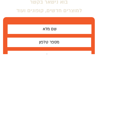
בוא נישאר בקשר
למוצרים חדשים, קופונים ועוד
אני מסכים \ מסכימה לתנאים
שלח
על
®
Wallabe
תנאים והגבלות
Wallabe
®
2020
פיתוח, ייצור והפצה בלעדית
טל '
972-72-2303-134+
|
פקס
77-335-1264 972
+