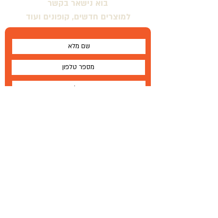
בוא נישאר בקשר
למוצרים חדשים, קופונים ועוד
אני מסכים \ מסכימה לתנאים
שלח
על
®
Wallabe
תנאים והגבלות
Wallabe
®
2020
פיתוח, ייצור והפצה בלעדית
טל '
972-72-2303-134+
|
פקס
77-335-1264 972
+