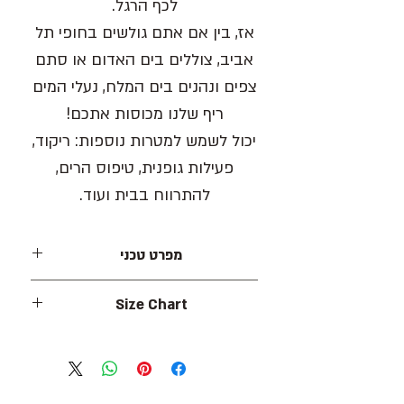
לכף הרגל.
אז, בין אם אתם גולשים בחופי תל
אביב, צוללים בים האדום או סתם
צפים ונהנים בים המלח, נעלי המים
ריף שלנו מכוסות אתכם!
יכול לשמש למטרות נוספות: ריקוד,
פעילות גופנית, טיפוס הרים,
להתרווח בבית ועוד.
מפרט טכני
נעל עשויה 95% פוליאסטר, 5% ספנדקס.
Size Chart
סוליה עשויה 100% גומי.
ברקוד: 7290108218824
Foot length (cm)
Size (EU)
Wallabe מציעה אחריות כנגד פגמי חומר או
ייצור, בכפוף לשימוש סביר בנעליים
22.5
35
ובהתבסס על תאריך הרכישה.