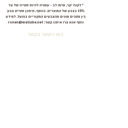
* לקוח יקר, שימו לב - עשויה להיות סטייה של עד
23
36
15% בצבע של המוצרים. בנוסף, תיתכן סטיית צבע
בין מסכים שונים מהצבעים המקוריים בפועל. למידע
24
37
נוסף אנא צרו איתנו קשר:
ronen@wallabe.net
בוא נישאר בקשר
24.5
38
למוצרים חדשים, קופונים ועוד
25
39
26
40
26.5
41
27
42
אני מסכים \ מסכימה לתנאים
28
43
שלח
28.5
44
29
45