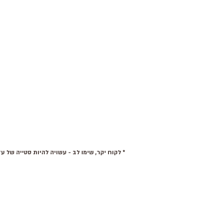
* לקוח יקר, שימו לב - עשויה להיות סטייה של עד 15% בצבע של המוצרים. בנוסף, תיתכן סטיית צבע בין מסכים שונים מהצבעים המקוריים בפועל. למידע נוסף אנא צרו איתנו