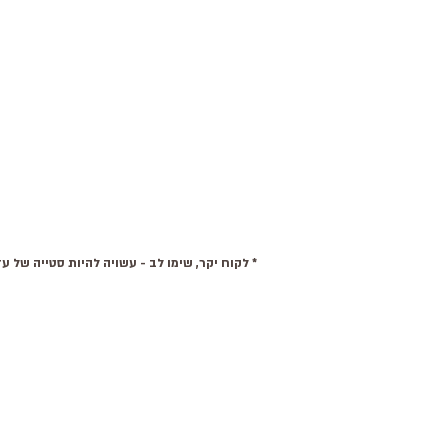
* לקוח יקר, שימו לב - עשויה להיות סטייה של עד 15% בצבע של המוצרים. בנוסף, תיתכן סטיית צבע בין מסכים שונים מהצבעים המקוריים בפועל. למידע נוסף אנא צרו איתנו