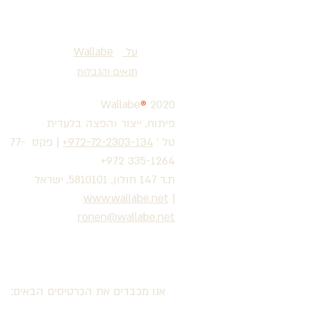
על
®
Wallabe
תנאים והגבלות
Wallabe
®
2020
פיתוח, ייצור והפצה בלעדית
טל '
972-72-2303-134+
|
פקס 77-
335-1264 972+
ת.ד 147 חולון, 5810101, ישראל
www.wallabe.net
|
ronen@wallabe.net
אנו מכבדים את הכרטיסים הבאים: