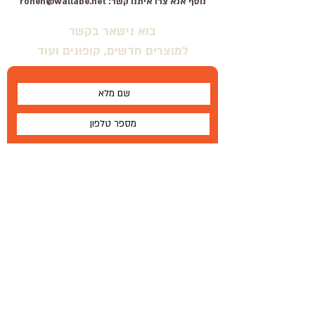
נוסף אנא צרו איתנו קשר:
ronen@wallabe.net
בוא נישאר בקשר
למוצרים חדשים, קופונים ועוד
אני מסכים \ מסכימה לתנאים
שלח
על
®
Wallabe
תנאים והגבלות
Wallabe
®
2020