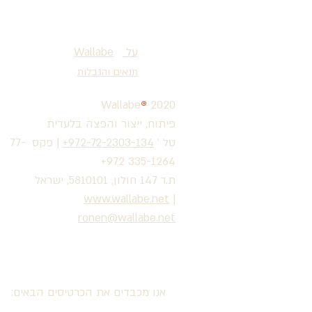
על
®
Wallabe
תנאים והגבלות
Wallabe
®
2020
פיתוח, ייצור והפצה בלעדית
טל '
972-72-2303-134+
|
פקס 77-
335-1264 972+
ת.ד 147 חולון, 5810101, ישראל
www.wallabe.net
|
ronen@wallabe.net
אנו מכבדים את הכרטיסים הבאים: