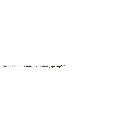
* לקוח יקר, שימו לב - עשויה להיות סטייה של עד 15% בצבע של המוצרים. בנוסף, תיתכן סטיית צבע בין מסכים שונים מהצבעים המקוריים בפועל. למידע נוסף אנא צרו איתנו