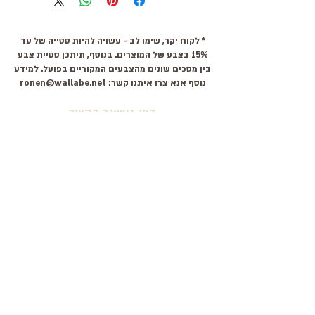
standards. Reduces glare under
appropriate conditions.
* לקוח יקר, שימו לב - עשויה להיות סטייה של עד
Not intended for people with color
15% בצבע של המוצרים. בנוסף, תיתכן סטיית צבע
vision deficiency.
בין מסכים שונים מהצבעים המקוריים בפועל. למידע
* All glasses are made with pure
נוסף אנא צרו איתנו קשר:
ronen@wallabe.net
plastic.
בוא נישאר בקשר
למוצרים חדשים, קופונים ועוד
אני מסכים \ מסכימה לתנאים
שלח