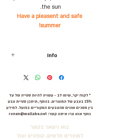
the sun.
Have a pleasent and safe
summer!
Info
Provide maximum UVA/UVB protection.
Conforms to Israeli and Australian
standards. Reduces glare under
appropriate conditions.
* לקוח יקר, שימו לב - עשויה להיות סטייה של עד
Not intended for people with color
15% בצבע של המוצרים. בנוסף, תיתכן סטיית צבע
vision deficiency.
בין מסכים שונים מהצבעים המקוריים בפועל. למידע
* All glasses are made with pure
נוסף אנא צרו איתנו קשר:
ronen@wallabe.net
plastic.
בוא נישאר בקשר
למוצרים חדשים, קופונים ועוד