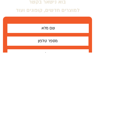
בוא נישאר בקשר
למוצרים חדשים, קופונים ועוד
אני מסכים \ מסכימה לתנאים
שלח
על
®
Wallabe
תנאים והגבלות
Wallabe
®
2020
פיתוח, ייצור והפצה בלעדית
טל '
972-72-2303-134+
|
פקס
77-335-1264 972
+