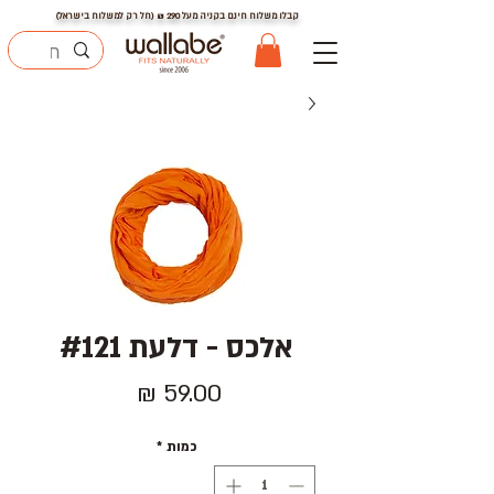
קבלו משלוח חינם בקניה מעל
290
₪ (חל רק למשלוח בישראל)
אלכס - דלעת #121
מחיר
כמות
*