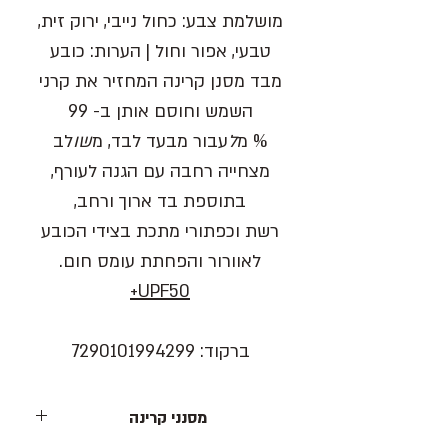
מושלמת
צבע
: כחול נייבי, ירוק זית,
טבעי, אפור וחול |
הערות:
כובע
מבד מסנן קרינה המחזיר את קרני
השמש וחוסם אותן ב- 99
% מ
ל
עבור מבעד לבד, מ
שו
לב
מצחייה רחבה עם הגנה לעורף,
בתוספת בד ארוך ורחב,
רשת וכפתורי מתכת בצידי הכובע
לאוורור והפחתת עומס חום.
UPF50+
ברקוד: 7290101994299
מסנני קרינה