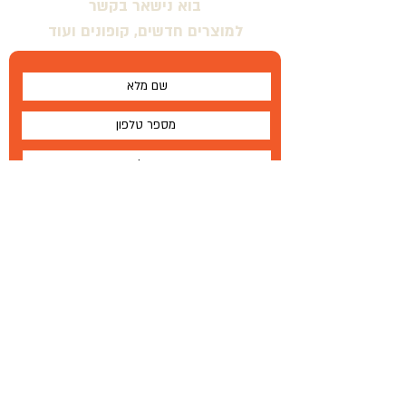
בוא נישאר בקשר
למוצרים חדשים, קופונים ועוד
אני מסכים \ מסכימה לתנאים
שלח
על
®
Wallabe
תנאים והגבלות
Wallabe
®
2020
פיתוח, ייצור והפצה בלעדית
טל '
972-72-2303-134+
|
פקס
77-335-1264 972
+