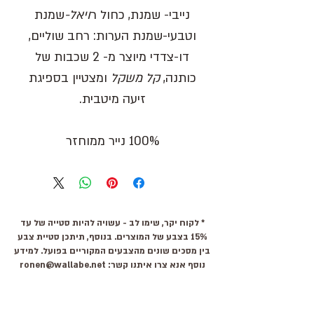
נייבי- שמנת, כחול ר
ויאל-
שמנת
וטבעי-שמנת
הערות:
רחב שוליים,
דו-צדדי מיוצר מ- 2 שכבות של
כותנה,
קל משקל
ומצטיין בספיגת
זיעה מיטבית.
100% נייר ממוחזר
* לקוח יקר, שימו לב - עשויה להיות סטייה של עד
15% בצבע של המוצרים. בנוסף, תיתכן סטיית צבע
בין מסכים שונים מהצבעים המקוריים בפועל. למידע
נוסף אנא צרו איתנו קשר:
ronen@wallabe.net