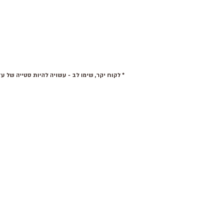
* לקוח יקר, שימו לב - עשויה להיות סטייה של עד 15% בצבע של המוצרים. בנוסף, תיתכן סטיית צבע בין מסכים שונים מהצבעים המקוריים בפועל. למידע נוסף אנא צרו איתנו