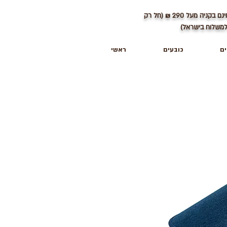
ינם בקניה מעל
290
₪ (חל רק
משלוח בישראל)
ים
כובעים
ראשי