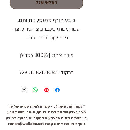
המלאי אזל
כובע חורף קלאסי, נוח וחם.
עשוי משתי שכבות, צד סרוג וצד
פנימי עם בטנה רכה.
מידה אחת | 100% אקרילן
ברקוד: 72901082108041
* לקוח יקר, שימו לב - עשויה להיות סטייה של עד
15% בצבע של המוצרים. בנוסף, תיתכן סטיית צבע
בין מסכים שונים מהצבעים המקוריים בפועל. למידע
נוסף אנא צרו איתנו קשר:
ronen@wallabe.net