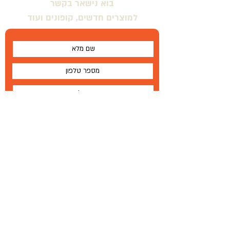
בוא נישאר בקשר
למוצרים חדשים, קופונים ועוד
אני מסכים \ מסכימה לתנאים
שלח
על
®
Wallabe
תנאים והגבלות
Wallabe
®
2020
פיתוח, ייצור והפצה בלעדית
טל '
972-72-2303-134+
|
פקס
77-335-1264 972
+