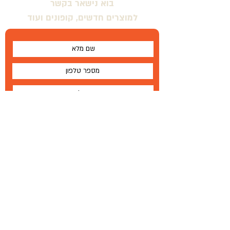
בוא נישאר בקשר
למוצרים חדשים, קופונים ועוד
אני מסכים \ מסכימה לתנאים
שלח
על
®
Wallabe
תנאים והגבלות
Wallabe
®
2020
פיתוח, ייצור והפצה בלעדית
טל '
972-72-2303-134+
|
פקס
77-335-1264 972
+