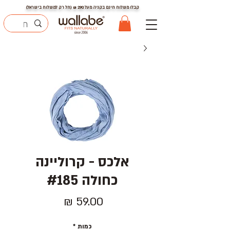
קבלו משלוח חינם בקניה מעל
290
₪ (חל רק למשלוח בישראל)
אלכס - קרוליינה
כחולה #185
מחיר
כמות
*