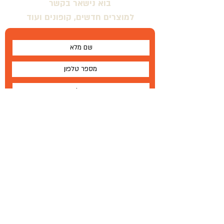
בוא נישאר בקשר
למוצרים חדשים, קופונים ועוד
אני מסכים \ מסכימה לתנאים
שלח
על
®
Wallabe
תנאים והגבלות
Wallabe
®
2020
פיתוח, ייצור והפצה בלעדית
טל '
972-72-2303-134+
|
פקס
77-335-1264 972
+