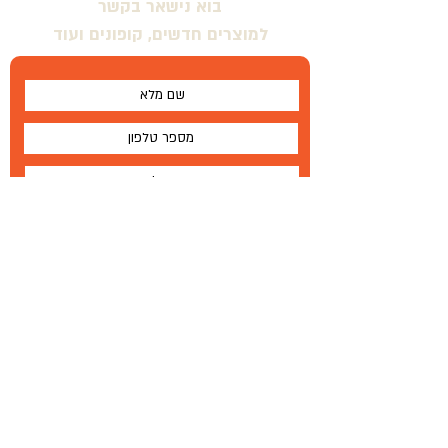
בוא נישאר בקשר
למוצרים חדשים, קופונים ועוד
אני מסכים \ מסכימה לתנאים
שלח
על
®
Wallabe
תנאים והגבלות
Wallabe
®
2020
פיתוח, ייצור והפצה בלעדית
טל '
972-72-2303-134+
|
פקס
77-335-1264 972
+