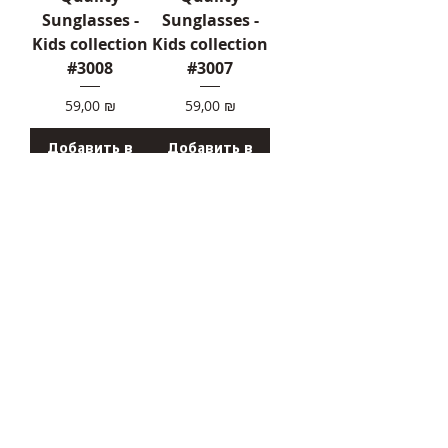
Sunglasses -
Sunglasses -
Kids collection
Kids collection
#3008
#3007
Цена
Цена
59,00 ₪
59,00 ₪
Добавить в
Добавить в
корзину
корзину
Quality
Quality
Sunglasses -
Sunglasses -
Kids collection
Kids collection
#3006
#3005
Цена
Цена
59,00 ₪
59,00 ₪