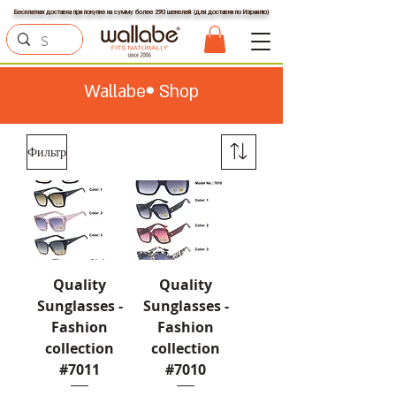
Бесплатная доставка при покупке на сумму более 290 шекелей (для доставки по Израилю)
Wallabe
Shop
®
Фильтр
Quality
Quality
Sunglasses -
Sunglasses -
Fashion
Fashion
collection
collection
#7011
#7010