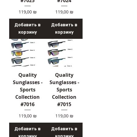
#7025
#7024
Цена
Цена
119,00 ₪
119,00 ₪
Добавить в
Добавить в
корзину
корзину
Quality
Quality
Sunglasses -
Sunglasses -
Sports
Sports
Collection
Collection
#7016
#7015
Цена
Цена
119,00 ₪
119,00 ₪
Добавить в
Добавить в
корзину
корзину