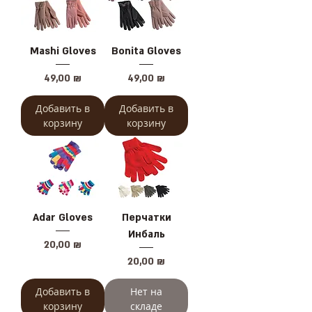
Mashi Gloves
Bonita Gloves
Цена
Цена
49,00 ₪
49,00 ₪
Добавить в
Добавить в
корзину
корзину
Adar Gloves
Перчатки
Инбаль
Цена
20,00 ₪
Цена
20,00 ₪
Добавить в
Нет на
корзину
складе