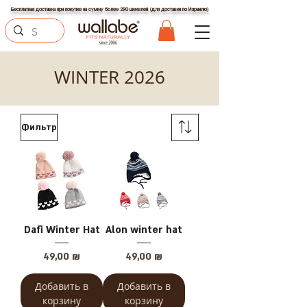
Бесплатная доставка при покупке на сумму более 290 шекелей (для доставки по Израилю)
WINTER 2026
Фильтр
Dafi Winter Hat
Alon winter hat
Цена
Цена
49,00 ₪
49,00 ₪
Добавить в
Добавить в
корзину
корзину