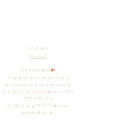
О Валлабе
Условия
2023 ВАЛЛЕБИ
®
Разработка, производство и
эксклюзивное распространение
Тел
+972 (0)72-230-3134
| Факс +972
(0)77-335-1264
а/я 147 Холон, 5810101, Израиль
www.wallabe.net