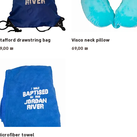
tafford drawstring bag
Быстрый просмотр
Visco neck pillow
Быстрый просмотр
ена
Цена
9,00 ₪
69,00 ₪
icrofiber towel
Быстрый просмотр