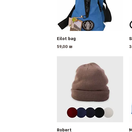
Eilot bag
Быстрый просмотр
S
Цена
Ц
59,00 ₪
3
Robert
Быстрый просмотр
M