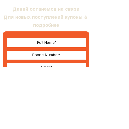
Давай останемся на связи
Для новых поступлений купоны &
подробнее
I accept terms & conditions
Submit
О Валлабе
Условия