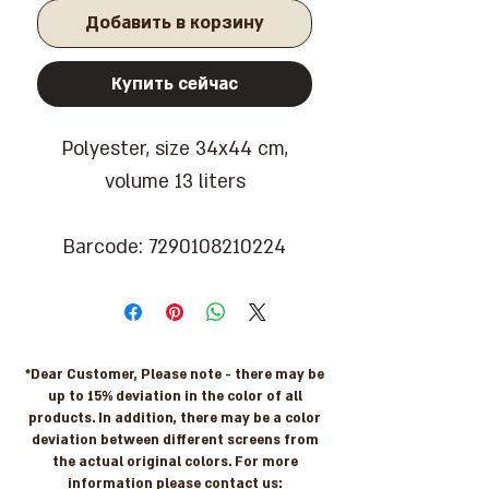
Добавить в корзину
Купить сейчас
Polyester, size 34x44 cm,
volume 13 liters
Barcode: 7290108210224
*Dear Customer, Please note - there may be
up to 15% deviation in the color of all
products. In addition, there may be a color
deviation between different screens from
the actual original colors. For more
information please contact us: