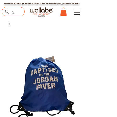
Бесплатная доставка при покупке на сумму более 290 шекелей (для доставки по Израилю)