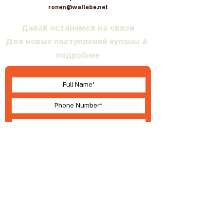
ronen@wallabe.net
Давай останемся на связи
Для новых поступлений купоны &
подробнее
I accept terms & conditions
Submit
О Валлабе
Условия