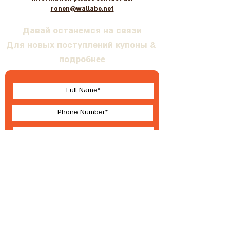
ronen@wallabe.net
Давай останемся на связи
Для новых поступлений купоны &
подробнее
I accept terms & conditions
Submit
О Валлабе
Условия