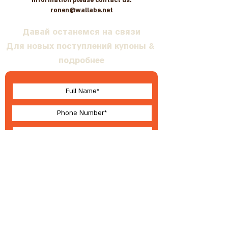
information please contact us:
ronen@wallabe.net
Давай останемся на связи
Для новых поступлений купоны &
подробнее
I accept terms & conditions
Submit
О Валлабе
Условия