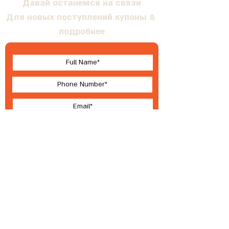
Давай останемся на связи
Для новых поступлений купоны &
подробнее
I accept terms & conditions
Submit
О Валлабе
Условия
®
2023 ВАЛЛЕБИ
Разработка, производство и эксклюзивное