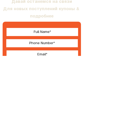
Давай останемся на связи
Для новых поступлений купоны &
подробнее
I accept terms & conditions
Submit
О Валлабе
Условия
®
2023 ВАЛЛЕБИ
Разработка, производство и эксклюзивное