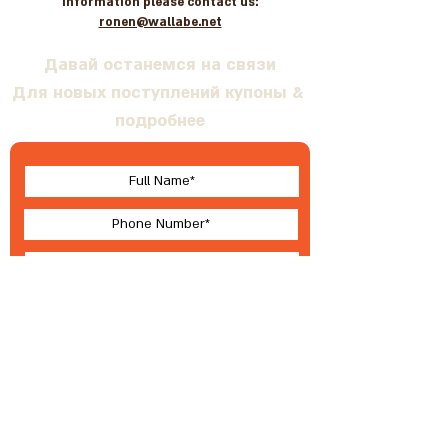
information please contact us:
ronen@wallabe.net
Давай останемся на связи
Для новых поступлений купоны &
подробнее
I accept terms & conditions
Submit
О Валлабе