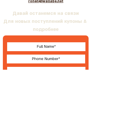
ronen@wallabe.net
Давай останемся на связи
Для новых поступлений купоны &
подробнее
I accept terms & conditions
Submit
О Валлабе
Условия