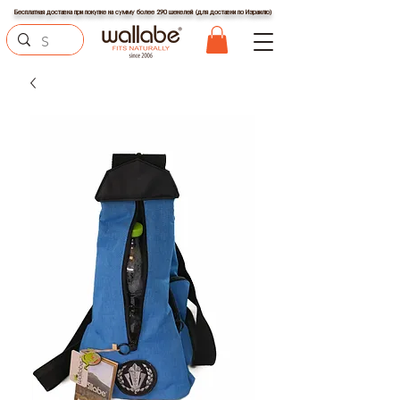
Бесплатная доставка при покупке на сумму более 290 шекелей (для доставки по Израилю)