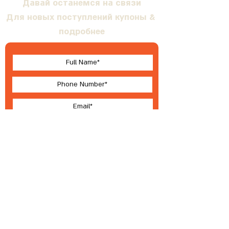
Давай останемся на связи
Для новых поступлений купоны &
подробнее
I accept terms & conditions
Submit
О Валлабе
Условия
®
2023 ВАЛЛЕБИ
Разработка, производство и эксклюзивное