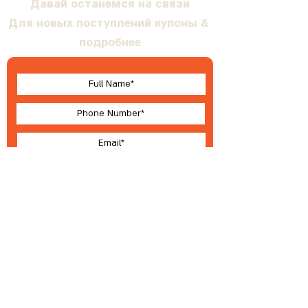
Давай останемся на связи
Для новых поступлений купоны &
подробнее
I accept terms & conditions
Submit
О Валлабе
Условия
®
2023 ВАЛЛЕБИ
Разработка, производство и эксклюзивное