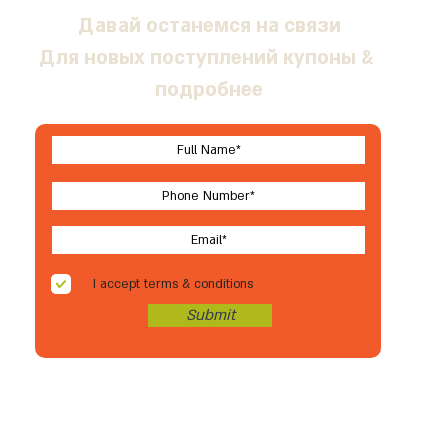
Давай останемся на связи
Для новых поступлений купоны &
подробнее
I accept terms & conditions
Submit