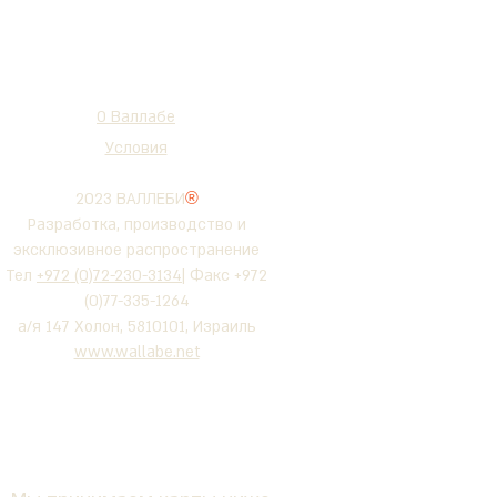
О Валлабе
Условия
2023 ВАЛЛЕБИ
®
Разработка, производство и
эксклюзивное распространение
Тел
+972 (0)72-230-3134
| Факс +972
(0)77-335-1264
а/я 147 Холон, 5810101, Израиль
www.wallabe.net