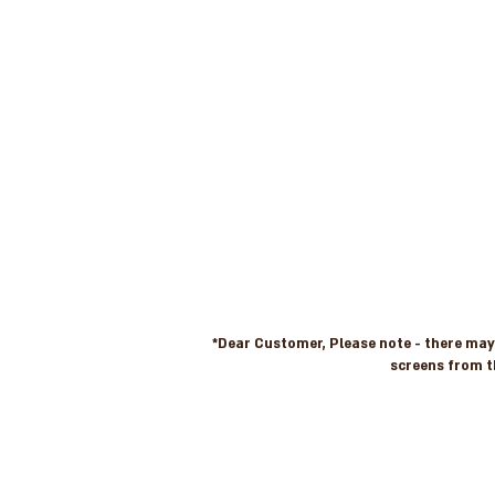
*Dear Customer, Please note - there may b
screens from t