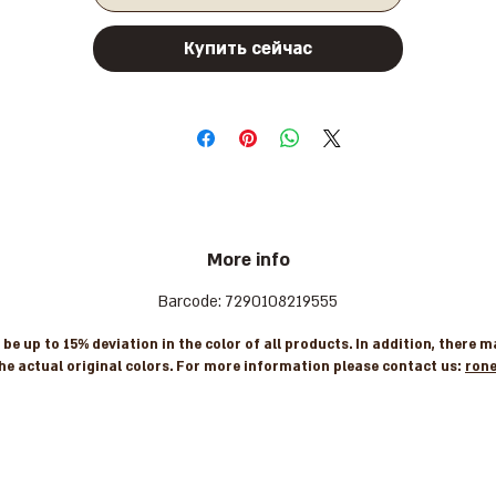
Купить сейчас
More info
Barcode: 7290108219555
e up to 15% deviation in the color of all products. In addition, there 
he actual original colors. For more information please contact us:
ron