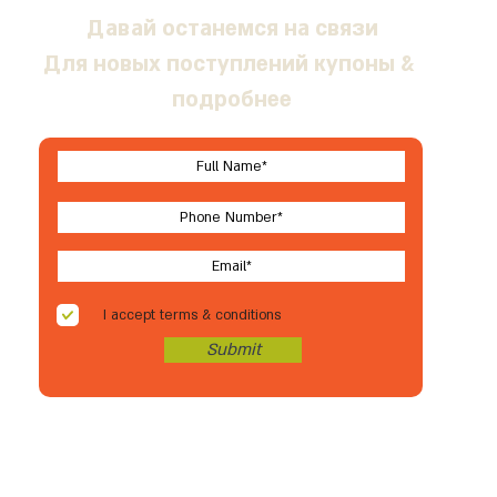
Давай останемся на связи
Для новых поступлений купоны &
подробнее
I accept terms & conditions
Submit