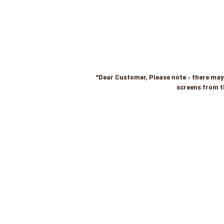
*Dear Customer, Please note - there may b
screens from t