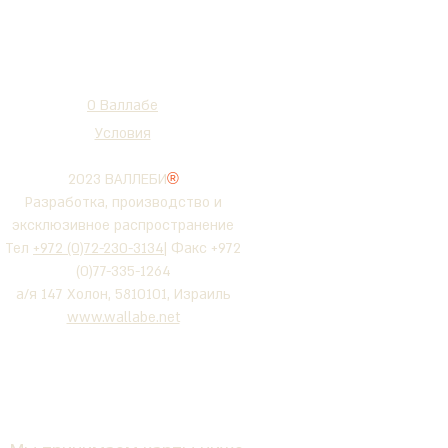
О Валлабе
Условия
2023 ВАЛЛЕБИ
®
Разработка, производство и
эксклюзивное распространение
Тел
+972 (0)72-230-3134
| Факс +972
(0)77-335-1264
а/я 147 Холон, 5810101, Израиль
www.wallabe.net