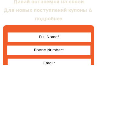
Давай останемся на связи
Для новых поступлений купоны &
подробнее
I accept terms & conditions
Submit
О Валлабе
Условия
®
2023 ВАЛЛЕБИ
Разработка, производство и эксклюзивное