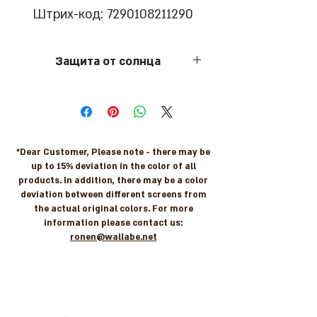
Штрих-код: 7290108211290
Защита от солнца
Легкая бейсболка, из очень
качественной ткани,
влагоотводящая. Отражает
солнечный свет и блокирует его на
*Dear Customer, Please note - there may be
99%.
up to 15% deviation in the color of all
products. In addition, there may be a color
deviation between different screens from
the actual original colors. For more
information please contact us:
ronen@wallabe.net