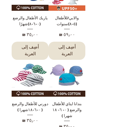
والابي/للأطفال
ياريك الأطفال والرضع
(٥-٨)سنوات
(٠-٦-٨)شهرًا
السعر
السعر
أضِف إلى
أضِف إلى
العربة
العربة
بندانا ايتاي للأطفال
دورني للأطفال والرضع
والرضع ( ٠- ٦- ١٨
( ٠-٦-١٨شهرا )
شهرا )
السعر
السعر