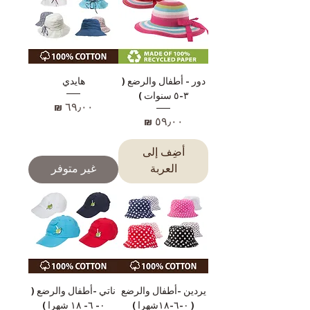
دور - أطفال والرضع (
هايدي
٣-٥ سنوات )
السعر
السعر
أضِف إلى
العربة
غير متوفر
يردين -أطفال والرضع
ناتي -أطفال والرضع (
( ٠-٦-١٨شهرا )
٠- ٦- ١٨ شهرا )