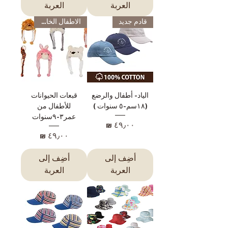
العربة
العربة
قادم جديد
الاطفال الخاصة
الياد- أطفال والرضع
قبعات الحيوانات
(١٨سم-٥ سنوات )
للأطفال من
عمر٣-٩سنوات
السعر
السعر
أضِف إلى
أضِف إلى
العربة
العربة