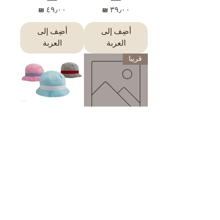
السعر
السعر
أضِف إلى
أضِف إلى
العربة
العربة
قريبا
راز -أطفال والرضع
روني - موصى به
للأطفال ( ٠- ٦ شهور )
السعر
السعر
غير متوفر
غير متوفر
الأكثر مبيعا