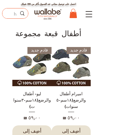
احصل على توصيل مجاني عند التسوق بأكثر من
290
شيكل
أطفال قبعة مجموعة
قادم جديد
قادم جديد
اميرام أطفال
ليو- أطفال
والرضع(١٨سم-٥
والرضع(١٨سم-٣سنوا
سنوات)
ت)
السعر
السعر
أضِف إلى
أضِف إلى