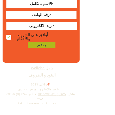
أوافق على الشروط
والأحكام
يقدم
حول Wallabe
البنود و الظروف
®
2023 والابي
التطوير والإنتاج والتوزيع الحصري
هاتف
+972 (0) 72-230-3134
| فاكس
+972 (0) 77-335-
1264
ص.ب 147 حولون ،
5810101
إسرائيل
www.wallabe.net
|
ronen@wallabe.net