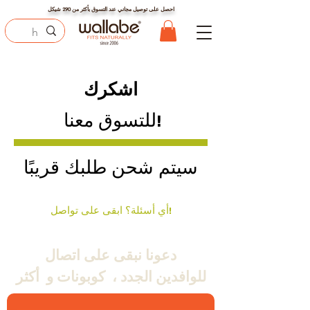
احصل على توصيل مجاني عند التسوق بأكثر من
290
شيكل
اشكرك
للتسوق معنا!
سيتم شحن طلبك قريبًا
أي أسئلة؟ ابقى على تواصل!
دعونا نبقى على اتصال
للوافدين الجدد ،
كوبونات و
أكثر