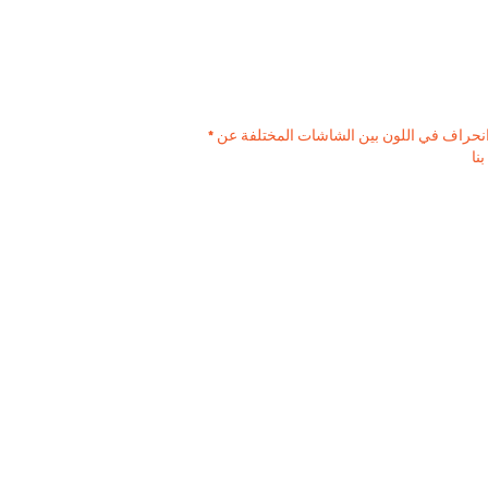
* عزيزي العميل ، يرجى ملاحظة - قد يكون هناك انحراف يصل إلى 15٪ في لون جميع المنتجات. بالإضافة إلى ذلك ، قد يكون هناك انحراف في اللون بين الشاشات المختلفة عن