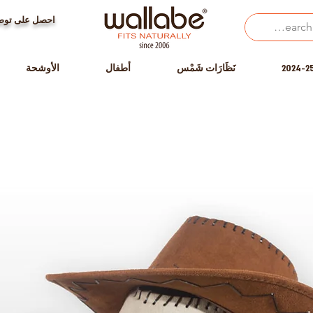
احصل على توصي
نَظَارَات شَمْس
أطفال
الأوشحة