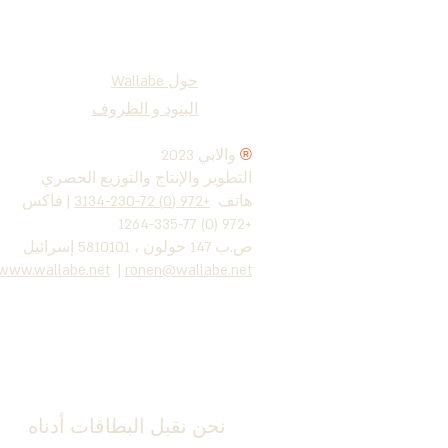
حول Wallabe
البنود و الظروف
®
2023 والابي
التطوير والإنتاج والتوزيع الحصري
هاتف
+972 (0) 72-230-3134
| فاكس
+972 (0) 77-335-1264
ص.ب 147 حولون ، 5810101 إسرائيل
www.wallabe.net
|
ronen@wallabe.net
نحن نقبل البطاقات أدناه