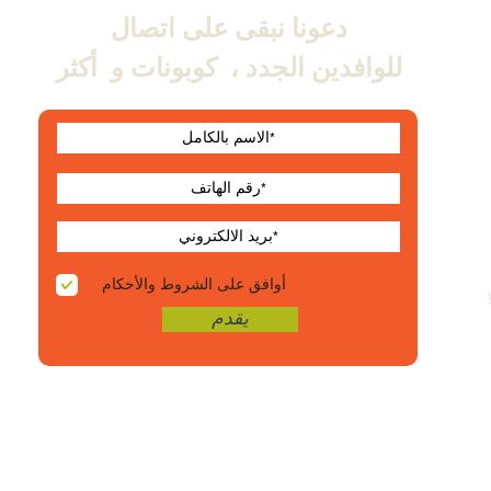
دعونا نبقى على اتصال
للوافدين الجدد ،
كوبونات و
أكثر
أوافق على الشروط والأحكام
يقدم