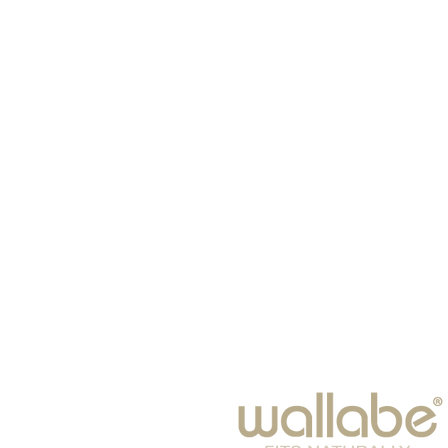
الصفحة الرئيسية
نظارات
الأوشحة
أطفال
نَظَارَات شَمْس
شتاء 25-2024
فراغ
مُكَمِّلات