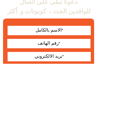
دعونا نبقى على اتصال
للوافدين الجدد ،
كوبونات و
أكثر
أوافق على الشروط
والأحكام
يقدم
حول Wallabe
البنود و الظروف
®
2023 والابي
التطوير والإنتاج والتوزيع الحصري