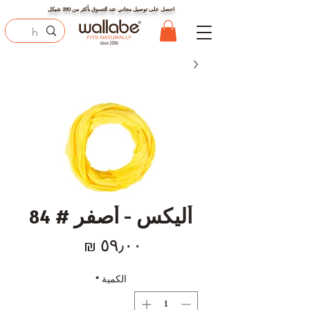
احصل على توصيل مجاني عند التسوق بأكثر من
290
شيكل
أليكس - أصفر # 84
السعر
الكمية
*