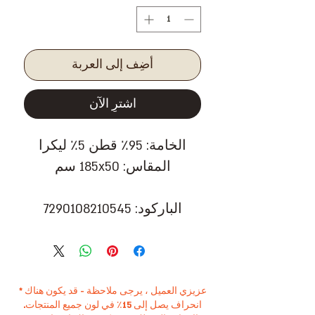
أضِف إلى العربة
اشترِ الآن
الخامة: 95٪ قطن 5٪ ليكرا
المقاس: 185x50 سم
الباركود: 7290108210545
* عزيزي العميل ، يرجى ملاحظة - قد يكون هناك
انحراف يصل إلى 15٪ في لون جميع المنتجات.