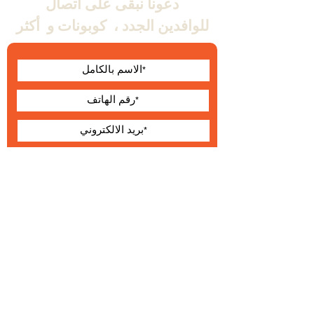
دعونا نبقى على اتصال
للوافدين الجدد ،
كوبونات و
أكثر
أوافق على الشروط
والأحكام
يقدم
حول Wallabe
البنود و الظروف
®
2023 والابي
التطوير والإنتاج والتوزيع الحصري