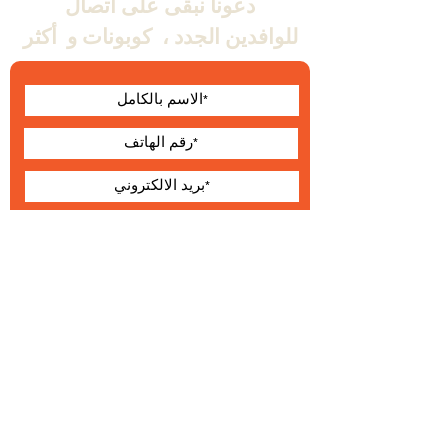
دعونا نبقى على اتصال
للوافدين الجدد ،
كوبونات و
أكثر
أوافق على الشروط
والأحكام
يقدم
حول Wallabe
البنود و الظروف
®
2023 والابي
التطوير والإنتاج والتوزيع الحصري