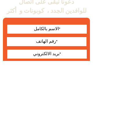
دعونا نبقى على اتصال
للوافدين الجدد ،
كوبونات و
أكثر
أوافق على الشروط
والأحكام
يقدم
حول Wallabe
البنود و الظروف
®
2023 والابي
التطوير والإنتاج والتوزيع الحصري