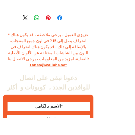
Barcode: 72907536905
* عزيزي العميل ، يرجى ملاحظة - قد يكون هناك
انحراف يصل إلى 15٪ في لون جميع المنتجات.
بالإضافة إلى ذلك ، قد يكون هناك انحراف في
اللون بين الشاشات المختلفة عن الألوان الأصلية
الفعلية. لمزيد من المعلومات ، يرجى الاتصال بنا:
ronen@wallabe.net
دعونا نبقى على اتصال
للوافدين الجدد ،
كوبونات و
أكثر