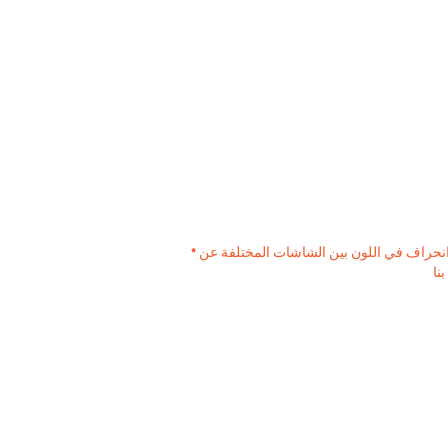
* عزيزي العميل ، يرجى ملاحظة - قد يكون هناك انحراف يصل إلى 15٪ في لون جميع المنتجات. بالإضافة إلى ذلك ، قد يكون هناك انحراف في اللون بين الشاشات المختلفة عن