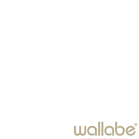
الصفحة الرئيسية
نظارات
الأوشحة
أطفال
نَظَارَات شَمْس
شتاء 25-2024
فراغ
مُكَمِّلات