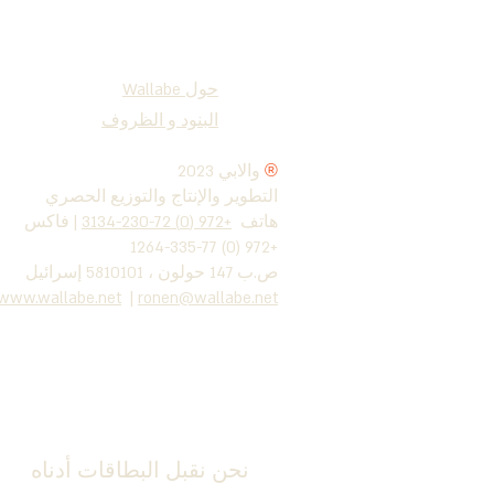
حول Wallabe
البنود و الظروف
®
2023 والابي
التطوير والإنتاج والتوزيع الحصري
هاتف
+972 (0) 72-230-3134
| فاكس
+972 (0) 77-335-1264
ص.ب 147 حولون ، 5810101 إسرائيل
www.wallabe.net
|
ronen@wallabe.net
نحن نقبل البطاقات أدناه