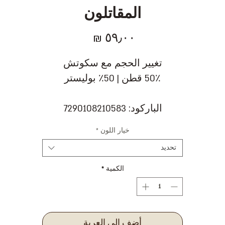
المقاتلون
السعر
تغيير الحجم مع سكوتش
50٪ قطن | 50٪ بوليستر
الباركود: 7290108210583
خيار اللون
*
تحديد
الكمية
*
أضِف إلى العربة