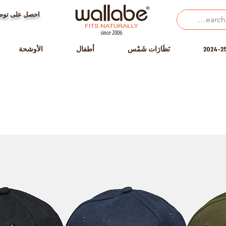
احصل على توصي
نَظَارَات شَمْس
أطفال
الأوشحة