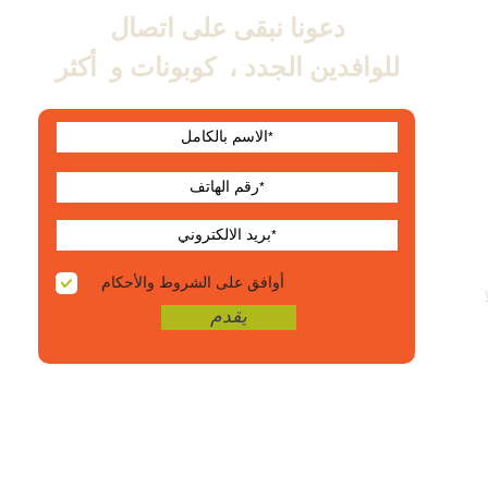
دعونا نبقى على اتصال
للوافدين الجدد ،
كوبونات و
أكثر
أوافق على الشروط والأحكام
يقدم