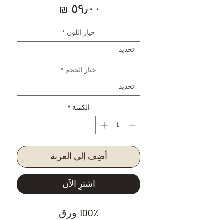
السعر
خيار اللون
*
خيار الحجم
*
الكمية
*
أضِف إلى العربة
اشترِ الآن
100٪ ورق