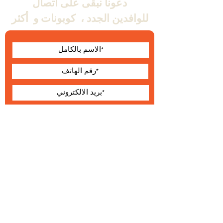
دعونا نبقى على اتصال
للوافدين الجدد ،
كوبونات و
أكثر
أوافق على الشروط
والأحكام
يقدم
حول Wallabe
البنود و الظروف
®
2023 والابي
التطوير والإنتاج والتوزيع الحصري