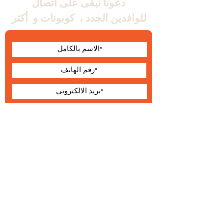
دعونا نبقى على اتصال
للوافدين الجدد ،
كوبونات و
أكثر
أوافق على الشروط
والأحكام
يقدم
حول Wallabe
البنود و الظروف
®
2023 والابي
التطوير والإنتاج والتوزيع الحصري