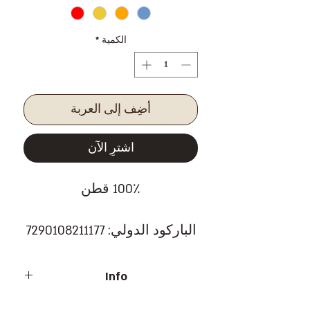
الكمية
*
أضِف إلى العربة
اشترِ الآن
100٪ قطن
الباركود الدولي: 7290108211177
Info
Barcode: 7290108211177