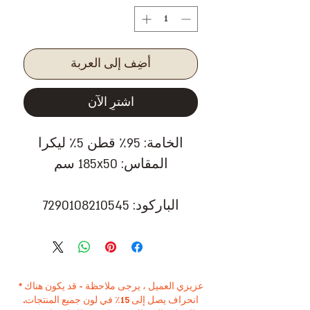
أضِف إلى العربة
اشترِ الآن
الخامة: 95٪ قطن 5٪ ليكرا
المقاس: 185x50 سم
الباركود: 7290108210545
* عزيزي العميل ، يرجى ملاحظة - قد يكون هناك
انحراف يصل إلى 15٪ في لون جميع المنتجات.