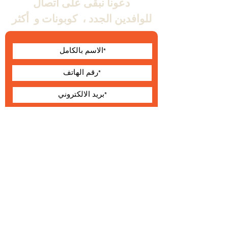
دعونا نبقى على اتصال
للوافدين الجدد ،
كوبونات و
أكثر
أوافق على الشروط
والأحكام
يقدم
حول Wallabe
البنود و الظروف
®
2023 والابي
التطوير والإنتاج والتوزيع الحصري