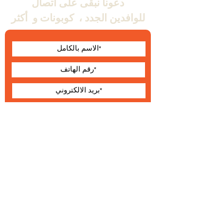
دعونا نبقى على اتصال
للوافدين الجدد ،
كوبونات و
أكثر
أوافق على الشروط
والأحكام
يقدم
حول Wallabe
البنود و الظروف
®
2023 والابي
التطوير والإنتاج والتوزيع الحصري