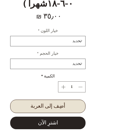
٠-٦-١٨شهرا )
السعر
خيار اللون
*
خيار الحجم
*
الكمية
*
أضِف إلى العربة
اشترِ الآن